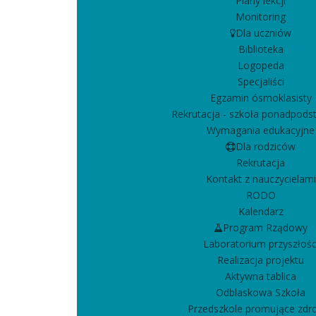
Plany lekcji
Monitoring
Dla uczniów
Biblioteka
Logopeda
Specjaliści
Egzamin ósmoklasisty
Rekrutacja - szkoła ponadpod
Wymagania edukacyjne
Dla rodziców
Rekrutacja
Kontakt z nauczycielami
RODO
Kalendarz
Program Rządowy
Laboratorium przyszłośc
Realizacja projektu
Aktywna tablica
Odblaskowa Szkoła
Przedszkole promujące zdr