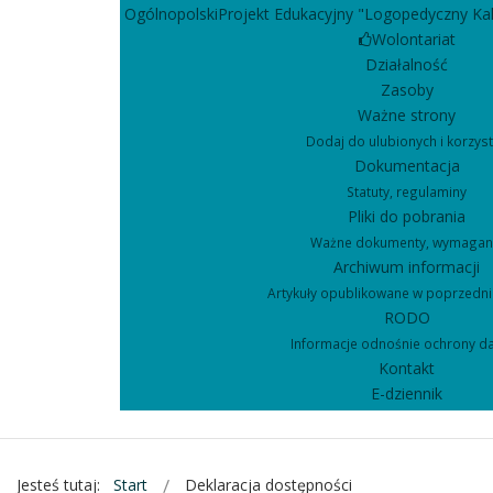
OgólnopolskiProjekt Edukacyjny "Logopedyczny Ka
Wolontariat
Działalność
Zasoby
Ważne strony
Dodaj do ulubionych i korzyst
Dokumentacja
Statuty, regulaminy
Pliki do pobrania
Ważne dokumenty, wymagan
Archiwum informacji
Artykuły opublikowane w poprzedni
RODO
Informacje odnośnie ochrony d
Kontakt
E-dziennik
Jesteś tutaj:
Start
Deklaracja dostępności