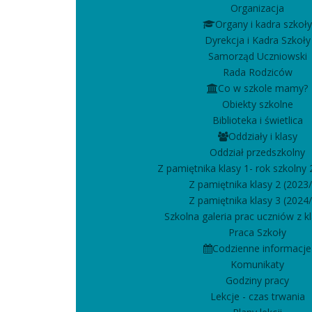
Organizacja
Organy i kadra szkoły
Dyrekcja i Kadra Szkoły
Samorząd Uczniowski
Rada Rodziców
Co w szkole mamy?
Obiekty szkolne
Biblioteka i świetlica
Oddziały i klasy
Oddział przedszkolny
Z pamiętnika klasy 1- rok szkolny
Z pamiętnika klasy 2 (2023
Z pamiętnika klasy 3 (2024
Szkolna galeria prac uczniów z kla
Praca Szkoły
Codzienne informacje
Komunikaty
Godziny pracy
Lekcje - czas trwania