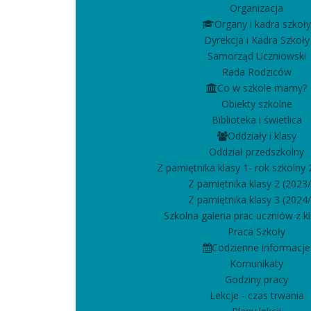
Organizacja
Organy i kadra szkoły
Dyrekcja i Kadra Szkoły
Samorząd Uczniowski
Rada Rodziców
Co w szkole mamy?
Obiekty szkolne
Biblioteka i świetlica
Oddziały i klasy
Oddział przedszkolny
Z pamiętnika klasy 1- rok szkolny
Z pamiętnika klasy 2 (2023
Z pamiętnika klasy 3 (2024
Szkolna galeria prac uczniów z kla
Praca Szkoły
Codzienne informacje
Komunikaty
Godziny pracy
Lekcje - czas trwania