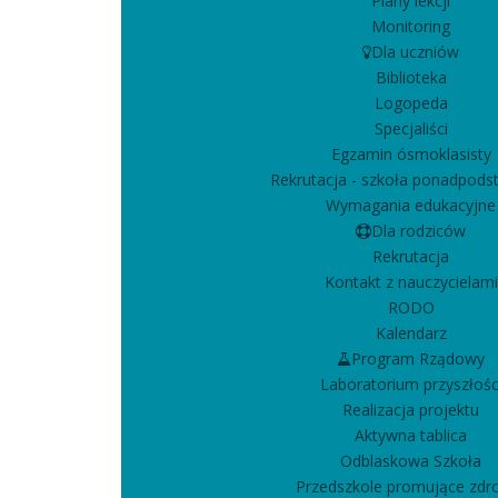
Plany lekcji
Monitoring
Dla uczniów
Biblioteka
Logopeda
Specjaliści
Egzamin ósmoklasisty
Rekrutacja - szkoła ponadpod
Wymagania edukacyjne
Dla rodziców
Rekrutacja
Kontakt z nauczycielami
RODO
Kalendarz
Program Rządowy
Laboratorium przyszłośc
Realizacja projektu
Aktywna tablica
Odblaskowa Szkoła
Przedszkole promujące zdr