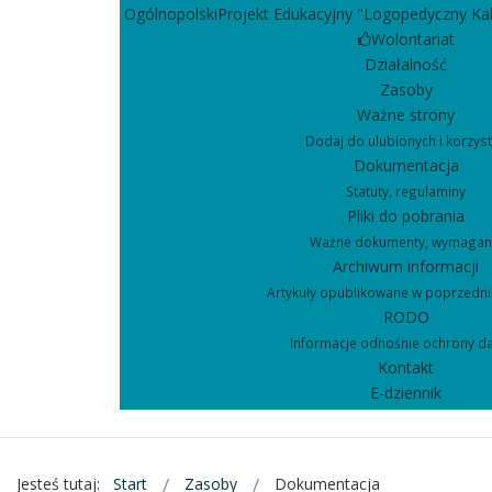
OgólnopolskiProjekt Edukacyjny "Logopedyczny Ka
Wolontariat
Działalność
Zasoby
Ważne strony
Dodaj do ulubionych i korzyst
Dokumentacja
Statuty, regulaminy
Pliki do pobrania
Ważne dokumenty, wymagan
Archiwum informacji
Artykuły opublikowane w poprzedni
RODO
Informacje odnośnie ochrony d
Kontakt
E-dziennik
Jesteś tutaj:
Start
Zasoby
Dokumentacja