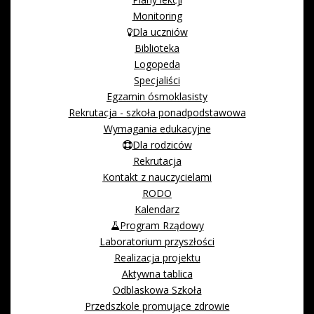
Monitoring
Dla uczniów
Biblioteka
Logopeda
Specjaliści
Egzamin ósmoklasisty
Rekrutacja - szkoła ponadpodstawowa
Wymagania edukacyjne
Dla rodziców
Rekrutacja
Kontakt z nauczycielami
RODO
Kalendarz
Program Rządowy
Laboratorium przyszłości
Realizacja projektu
Aktywna tablica
Odblaskowa Szkoła
Przedszkole promujące zdrowie