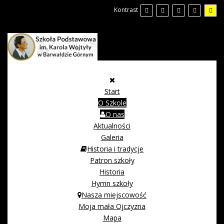
Kontrast
Start
O Szkole
O nas
Aktualności
Galeria
Historia i tradycje
Patron szkoły
Historia
Hymn szkoły
Nasza miejscowość
Moja mała Ojczyzna
Mapa