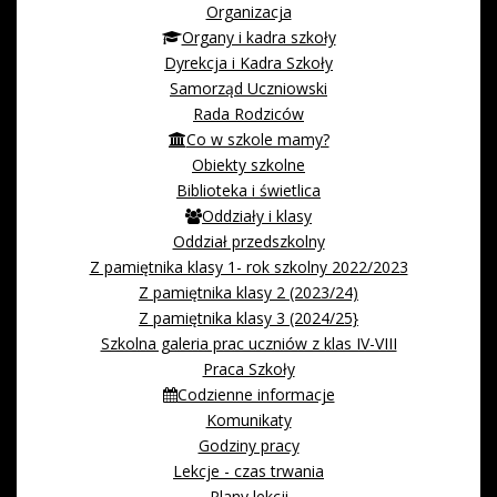
Organizacja
Organy i kadra szkoły
Dyrekcja i Kadra Szkoły
Samorząd Uczniowski
Rada Rodziców
Co w szkole mamy?
Obiekty szkolne
Biblioteka i świetlica
Oddziały i klasy
Oddział przedszkolny
Z pamiętnika klasy 1- rok szkolny 2022/2023
Z pamiętnika klasy 2 (2023/24)
Z pamiętnika klasy 3 (2024/25}
Szkolna galeria prac uczniów z klas IV-VIII
Praca Szkoły
Codzienne informacje
Komunikaty
Godziny pracy
Lekcje - czas trwania
Plany lekcji