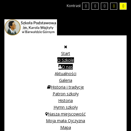
Kontrast
Start
O Szkole
O nas
Aktualności
Galeria
Historia i tradycje
Patron szkoły
Historia
Hymn szkoły
Nasza miejscowość
Moja mała Ojczyzna
Mapa