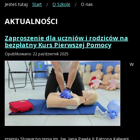
Jesteś tutaj:
Start
O Szkole
O nas
AKTUALNOŚCI
Zaproszenie dla uczniów i rodziców na
bezpłatny Kurs Pierwszej Pomocy
Opublikowano: 22 październik 2025
W
imieniu Stowarzyszenia im. św. Jana Pawła II Patrona Kalwarii