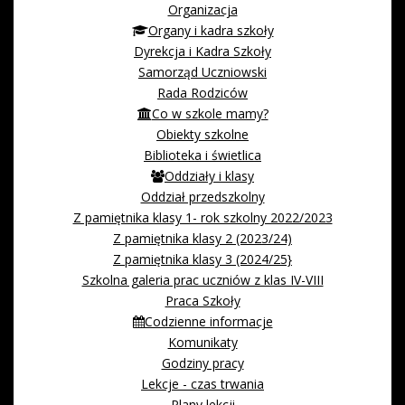
Organizacja
Organy i kadra szkoły
Dyrekcja i Kadra Szkoły
Samorząd Uczniowski
Rada Rodziców
Co w szkole mamy?
Obiekty szkolne
Biblioteka i świetlica
Oddziały i klasy
Oddział przedszkolny
Z pamiętnika klasy 1- rok szkolny 2022/2023
Z pamiętnika klasy 2 (2023/24)
Z pamiętnika klasy 3 (2024/25}
Szkolna galeria prac uczniów z klas IV-VIII
Praca Szkoły
Codzienne informacje
Komunikaty
Godziny pracy
Lekcje - czas trwania
Plany lekcji