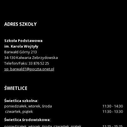
ADRES
SZKOŁY
Szkoła Podstawowa
im. Karola Wojtyły
Barwałd Górny 213
34-130
Kalwaria Zebrzydowska
Telefon/Faks
: 33 876 52 25
sp_barwald1@poczta.onet.pl
ŚWIETLICE
Świetlica szkolna:
poniedziałek, wtorek, środa
11:30 - 14:30
czwartek, piątek
11:30 - 13:30
Świetlica środowiskowa:
poniedziałek, wtorek, środa, czwartek, piątek
11:15 - 15:15