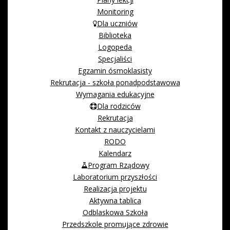
Monitoring
Dla uczniów
Biblioteka
Logopeda
Specjaliści
Egzamin ósmoklasisty
Rekrutacja - szkoła ponadpodstawowa
Wymagania edukacyjne
Dla rodziców
Rekrutacja
Kontakt z nauczycielami
RODO
Kalendarz
Program Rządowy
Laboratorium przyszłości
Realizacja projektu
Aktywna tablica
Odblaskowa Szkoła
Przedszkole promujące zdrowie